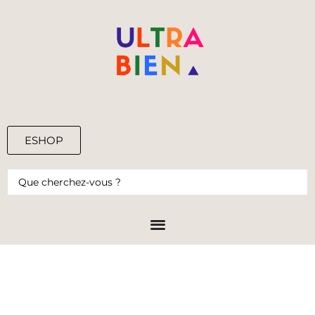
ESHOP
0,00
€