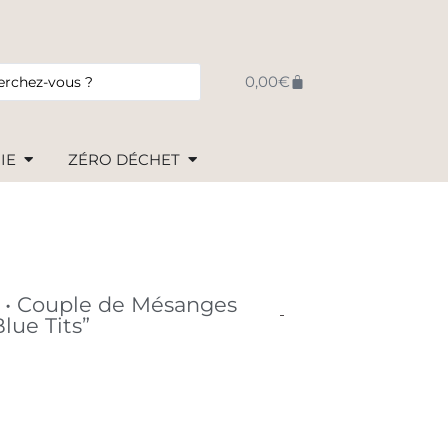
0,00
€
IE
ZÉRO DÉCHET
 • Couple de Mésanges
lue Tits”