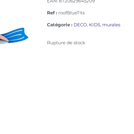
EAN:
8720629645209
Ref :
roofBlueTits
Catégorie :
DECO
,
KIDS
,
murales
Rupture de stock