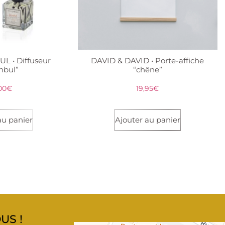
L • Diffuseur
DAVID & DAVID • Porte-affiche
anbul”
“chêne”
00
€
19,95
€
au panier
Ajouter au panier
US !