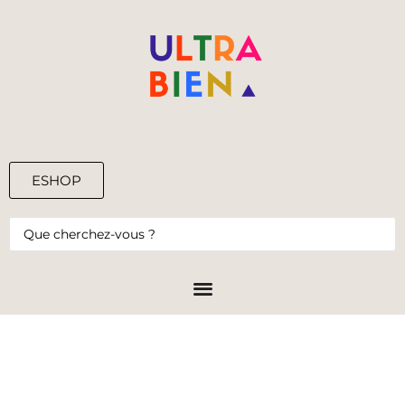
ESHOP
0,00
€