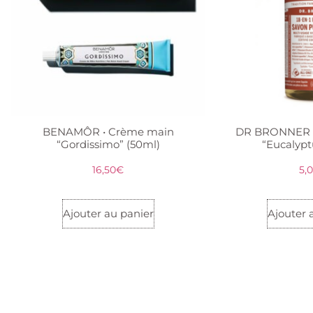
BENAMÔR • Crème main
DR BRONNER •
“Gordissimo” (50ml)
“Eucalypt
16,50
€
5,
Ajouter au panier
Ajouter 