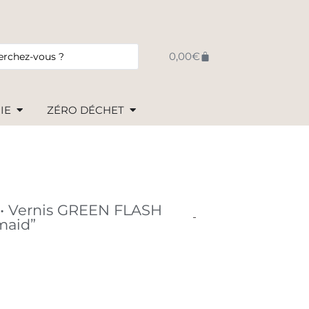
0,00
€
IE
ZÉRO DÉCHET
• Vernis GREEN FLASH
maid”