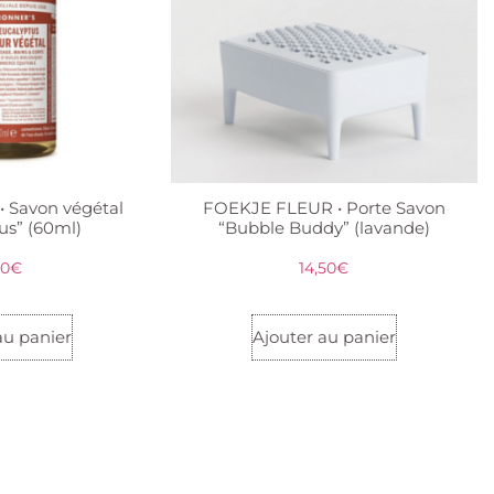
 Savon végétal
FOEKJE FLEUR • Porte Savon
us” (60ml)
“Bubble Buddy” (lavande)
00
€
14,50
€
au panier
Ajouter au panier