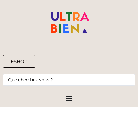
ESHOP
0,00
€