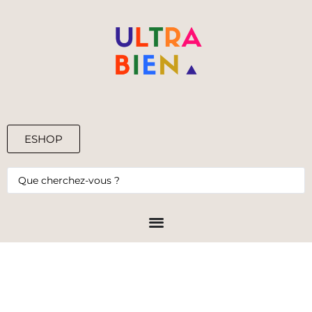
ESHOP
0,00
€