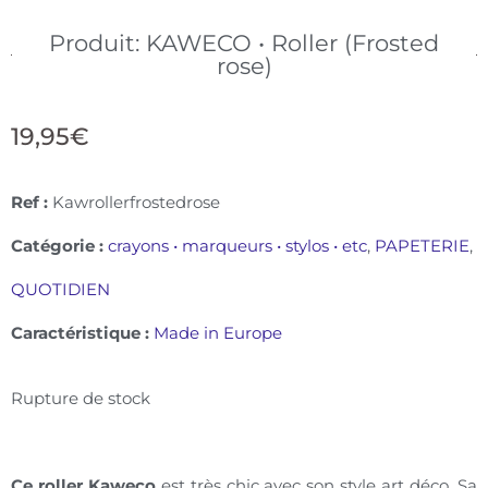
Produit: KAWECO • Roller (Frosted
rose)
19,95
€
Ref :
Kawrollerfrostedrose
Catégorie :
crayons • marqueurs • stylos • etc
,
PAPETERIE
,
QUOTIDIEN
Caractéristique :
Made in Europe
Rupture de stock
Ce roller Kaweco
est très chic avec son style art déco. Sa