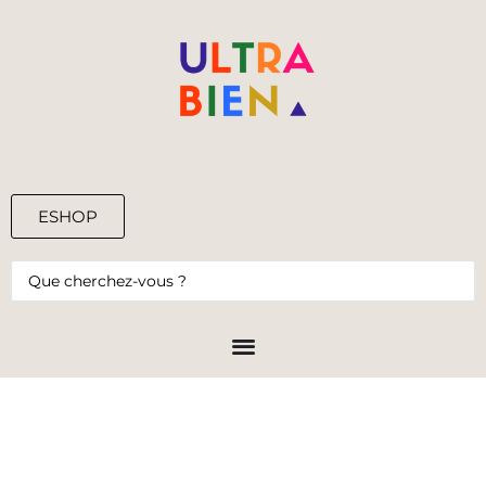
ESHOP
0,00
€