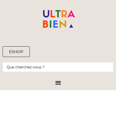
ESHOP
0,00
€