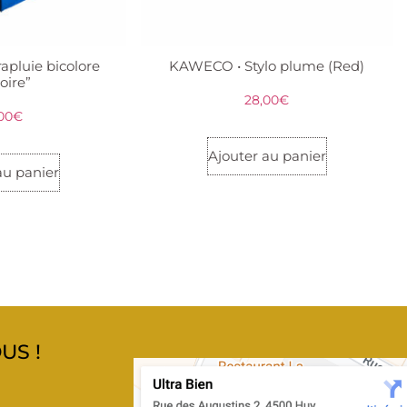
apluie bicolore
KAWECO • Stylo plume (Red)
toire”
28,00
€
00
€
Ajouter au panier
au panier
US !