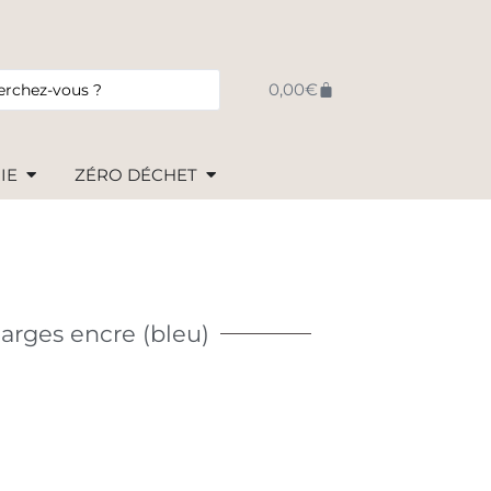
0,00
€
IE
ZÉRO DÉCHET
harges encre (bleu)