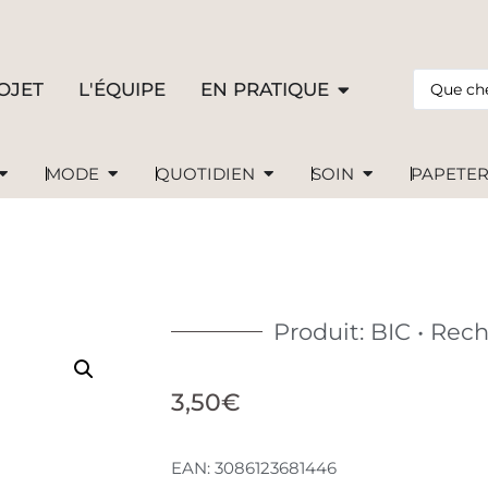
OJET
L'ÉQUIPE
EN PRATIQUE
MODE
QUOTIDIEN
SOIN
PAPETER
Produit: BIC • Rec
3,50
€
EAN:
3086123681446