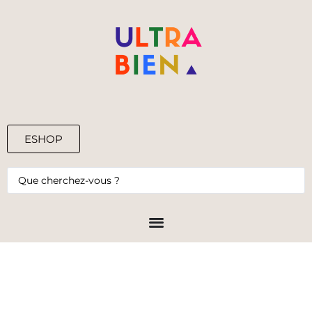
ESHOP
0,00
€