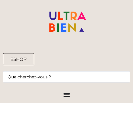
ESHOP
0,00
€