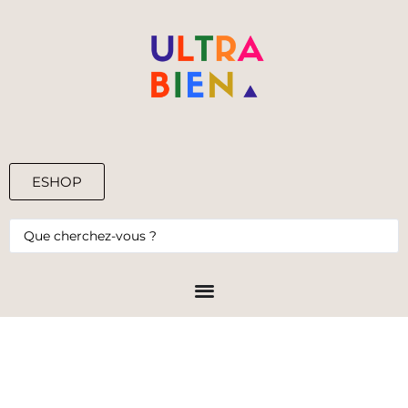
ESHOP
0,00
€