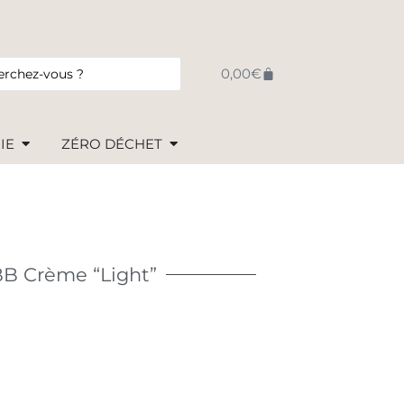
0,00
€
IE
ZÉRO DÉCHET
 BB Crème “Light”