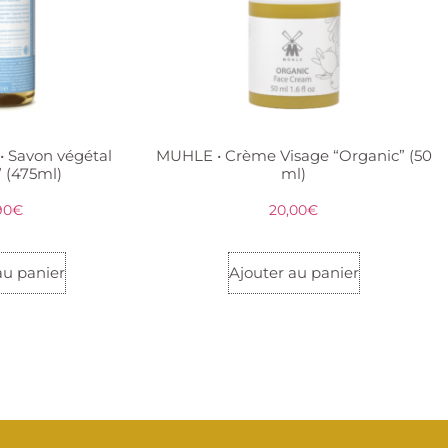
 Savon végétal
MUHLE • Crème Visage “Organic” (50
” (475ml)
ml)
90
€
20,00
€
au panier
Ajouter au panier