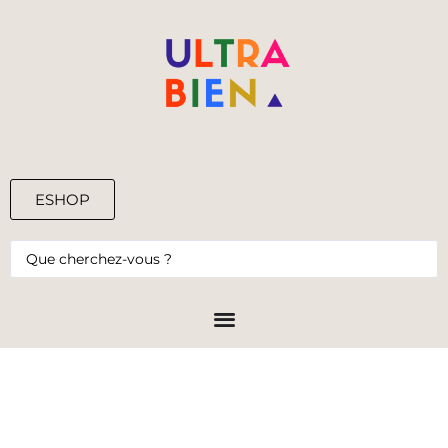
ESHOP
0,00
€