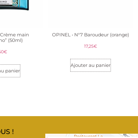
 Crème main
OPINEL • N°7 Baroudeur (orange)
mo” (50ml)
17,25
€
50
€
Ajouter au panier
au panier
US !