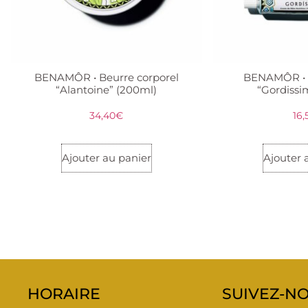
BENAMÔR • Beurre corporel
BENAMÔR •
“Alantoine” (200ml)
“Gordissi
34,40
€
16,
Ajouter au panier
Ajouter 
HORAIRE
SUIVEZ-NO