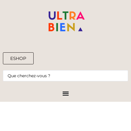
ESHOP
0,00
€