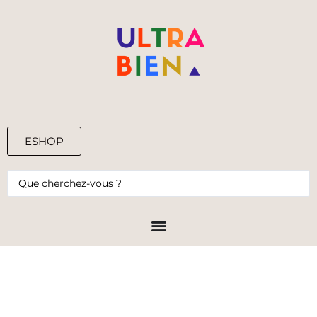
ESHOP
0,00
€