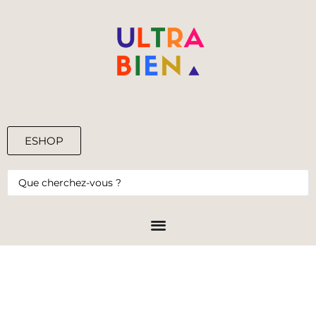
ESHOP
0,00
€