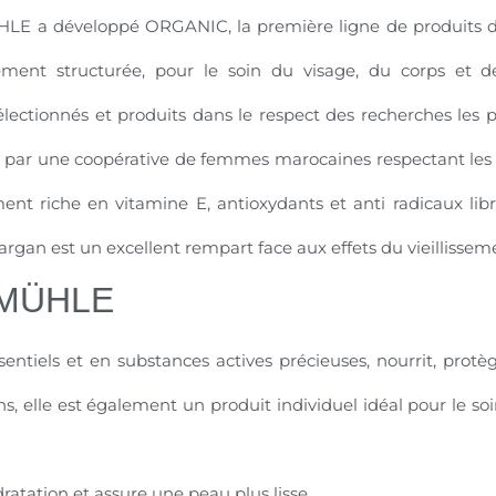
MÜHLE a développé ORGANIC, la première ligne de produit
ement structurée, pour le soin du visage, du corps e
lectionnés et produits dans le respect des recherches les 
ite par une coopérative de femmes marocaines respectant les
nt riche en vitamine E, antioxydants et anti radicaux libres
’argan est un excellent rempart face aux effets du vieillissem
e MÜHLE
entiels et en substances actives précieuses, nourrit, protège
s, elle est également un produit individuel idéal pour le soi
dratation et assure une peau plus lisse.