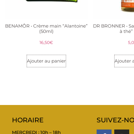
BENAMÔR • Crème main “Alantoine”
DR BRONNER • Sav
(50ml)
à thé”
16,50
€
5,
Ajouter au panier
Ajouter 
HORAIRE
SUIVEZ-NO
MERCREDI : 10h – 18h