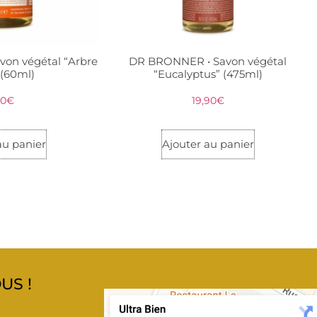
on végétal “Arbre
DR BRONNER • Savon végétal
 (60ml)
“Eucalyptus” (475ml)
00
€
19,90
€
au panier
Ajouter au panier
US !