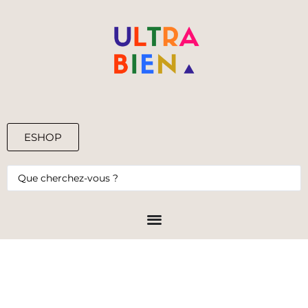
ESHOP
0,00
€