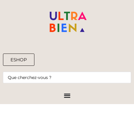
ESHOP
0,00
€