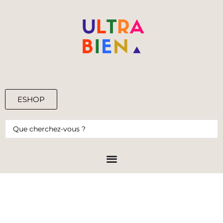
ESHOP
0,00
€