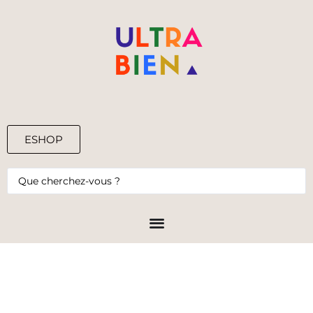
ESHOP
0,00
€