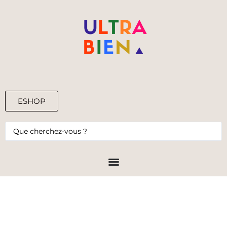
ESHOP
0,00
€