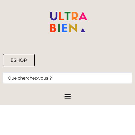
ESHOP
0,00
€