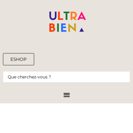
ESHOP
0,00
€