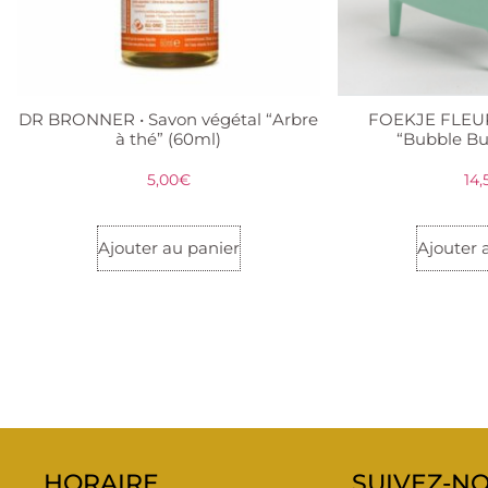
DR BRONNER • Savon végétal “Arbre
FOEKJE FLEUR
à thé” (60ml)
“Bubble Bu
5,00
€
14,
Ajouter au panier
Ajouter 
HORAIRE
SUIVEZ-NO