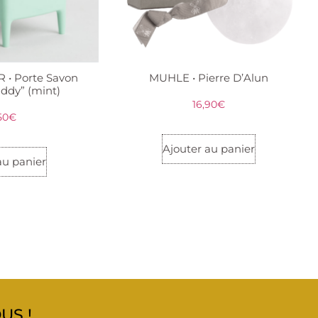
 • Porte Savon
MUHLE • Pierre D’Alun
ddy” (mint)
16,90
€
50
€
Ajouter au panier
au panier
US !