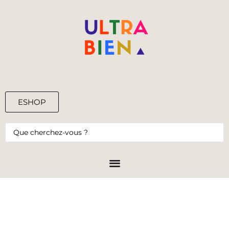
ESHOP
0,00
€