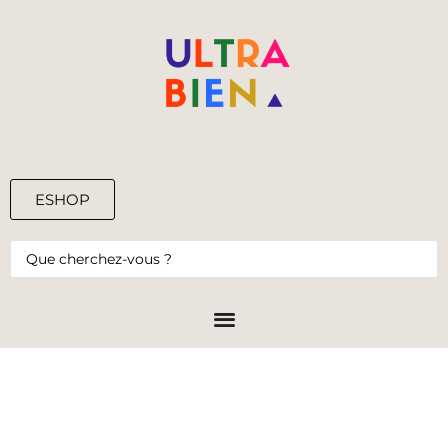
ESHOP
0,00
€