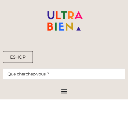
ESHOP
0,00
€