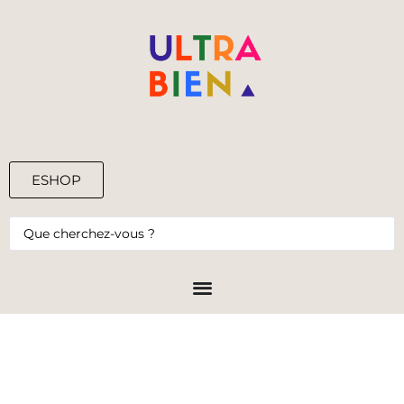
ESHOP
0,00
€