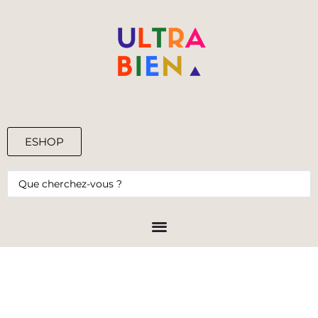
ESHOP
0,00
€