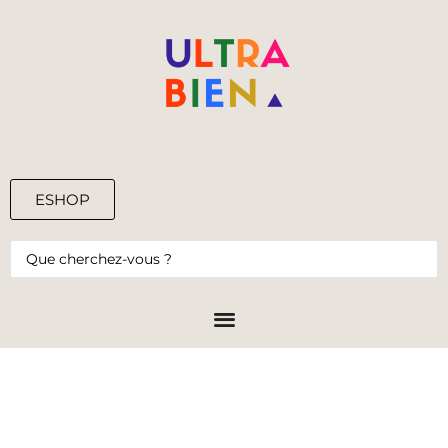
ESHOP
0,00
€