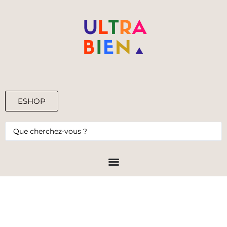
ESHOP
0,00
€