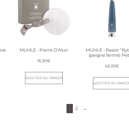
ave
MUHLE • Pierre D’Alun
MUHLE • Rasoir “Ry
(peigne fermé) Pet
16,90
€
42,00
€
AJOUTER AU PANIER
AJOUTER AU PANIE
1
2
→