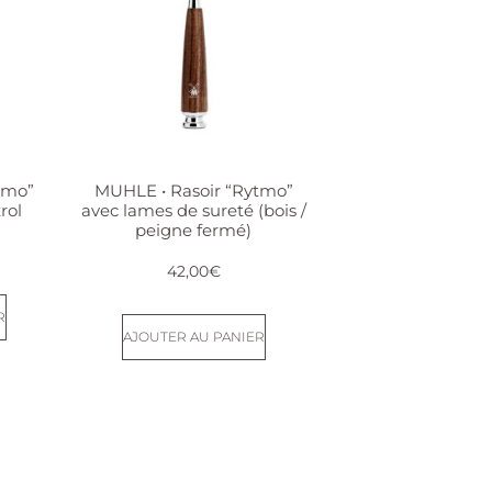
tmo”
MUHLE • Rasoir “Rytmo”
rol
avec lames de sureté (bois /
peigne fermé)
42,00
€
R
AJOUTER AU PANIER