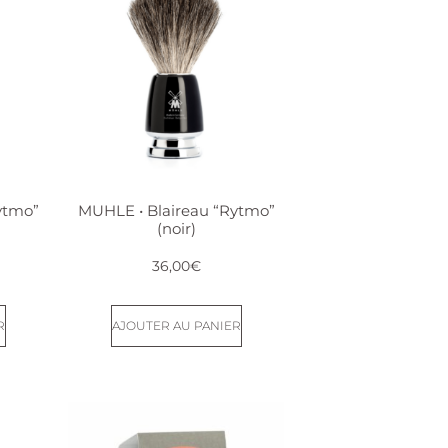
ytmo”
MUHLE • Blaireau “Rytmo”
(noir)
36,00
€
R
AJOUTER AU PANIER