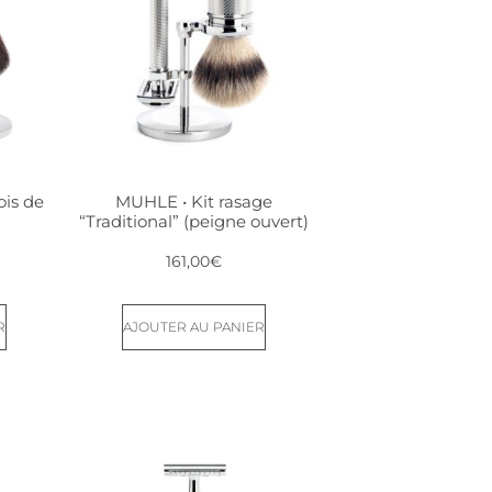
ois de
MUHLE • Kit rasage
“Traditional” (peigne ouvert)
161,00
€
R
AJOUTER AU PANIER