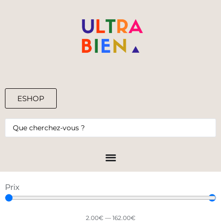
ESHOP
0,00
€
Prix
2.00
€
—
162.00
€