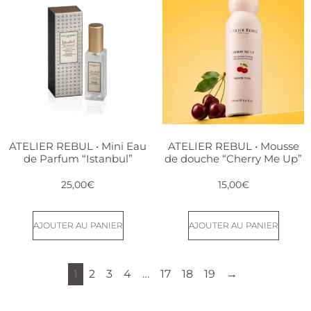
ATELIER REBUL • Mini Eau
ATELIER REBUL • Mousse
de Parfum “Istanbul”
de douche “Cherry Me Up”
25,00
€
15,00
€
AJOUTER AU PANIER
AJOUTER AU PANIER
1
2
3
4
…
17
18
19
→